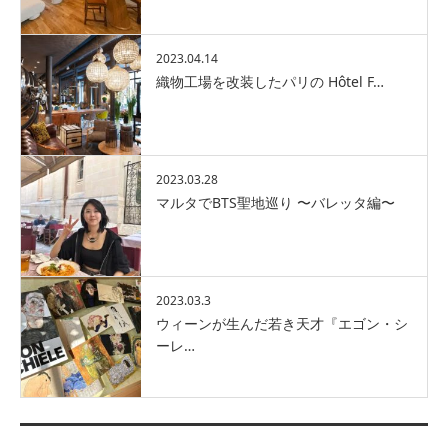
2023.04.14
織物工場を改装したパリの Hôtel F…
2023.03.28
マルタでBTS聖地巡り 〜バレッタ編〜
2023.03.3
ウィーンが生んだ若き天才『エゴン・シ
ーレ…