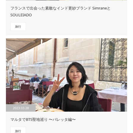
フランスで出会った素敵なインド更紗ブランド Simraneと
SOULEIADO
旅行
2023.03.28
マルタでBTS聖地巡り 〜バレッタ編〜
旅行