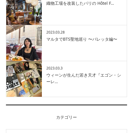
織物工場を改装したパリの Hôtel F…
2023.03.28
マルタでBTS聖地巡り 〜バレッタ編〜
2023.03.3
ウィーンが生んだ若き天才『エゴン・シ
ーレ…
カテゴリー