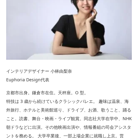
インテリアデザイナー 小林由梨奈
Euphoria Design代表
京都市出身。鎌倉市在住。天秤座。O 型。
特技は 3 歳から続けているクラシックバレエ。 趣味は温泉、海
外旅行、ホテルと美術館巡り、ドライブ、お酒、歌うこと、踊る
こと。読書、舞台・映画・ライブ観賞。同志社大学在学中、NHK
朝ドラなどに出演。その他映画出演や、情報番組の司会アシスタ
ントを務める。 大学卒業後、一部上場企業に就職し上京。営