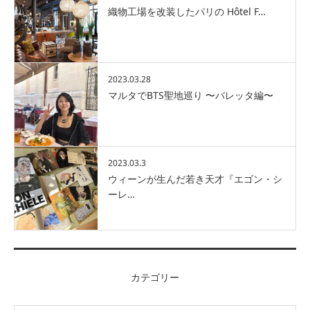
織物工場を改装したパリの Hôtel F…
2023.03.28
マルタでBTS聖地巡り 〜バレッタ編〜
2023.03.3
ウィーンが生んだ若き天才『エゴン・シ
ーレ…
カテゴリー