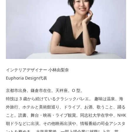
インテリアデザイナー 小林由梨奈
Euphoria Design代表
京都市出身。鎌倉市在住。天秤座。O 型。
特技は 3 歳から続けているクラシックバレエ。 趣味は温泉、海
外旅行、ホテルと美術館巡り、ドライブ、お酒、歌うこと、踊る
こと。読書、舞台・映画・ライブ観賞。同志社大学在学中、NHK
朝ドラなどに出演。その他映画出演や、情報番組の司会アシスタ
ントを務める。 大学卒業後、一部上場企業に就職し上京。営