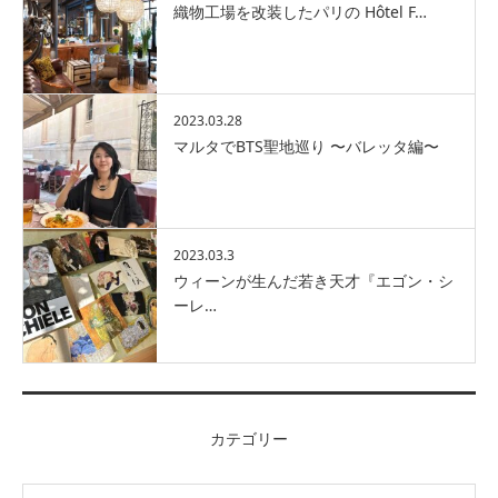
織物工場を改装したパリの Hôtel F…
2023.03.28
マルタでBTS聖地巡り 〜バレッタ編〜
2023.03.3
ウィーンが生んだ若き天才『エゴン・シ
ーレ…
カテゴリー