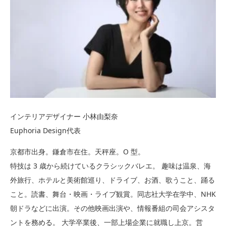
インテリアデザイナー 小林由梨奈
Euphoria Design代表
京都市出身。鎌倉市在住。天秤座。O 型。
特技は 3 歳から続けているクラシックバレエ。 趣味は温泉、海
外旅行、ホテルと美術館巡り、ドライブ、お酒、歌うこと、踊る
こと。読書、舞台・映画・ライブ観賞。同志社大学在学中、NHK
朝ドラなどに出演。その他映画出演や、情報番組の司会アシスタ
ントを務める。 大学卒業後、一部上場企業に就職し上京。営