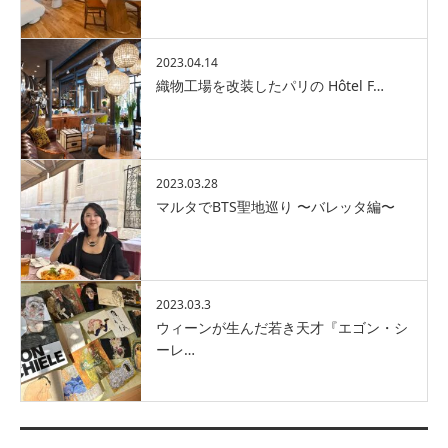
2023.04.14
織物工場を改装したパリの Hôtel F…
2023.03.28
マルタでBTS聖地巡り 〜バレッタ編〜
2023.03.3
ウィーンが生んだ若き天才『エゴン・シ
ーレ…