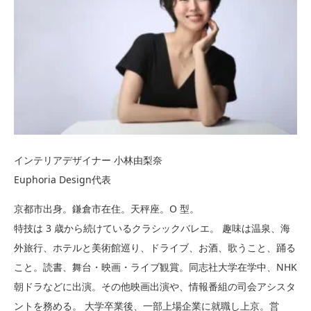
インテリアデザイナー 小林由梨奈
Euphoria Design代表
京都市出身。鎌倉市在住。天秤座。O 型。
特技は 3 歳から続けているクラシックバレエ。 趣味は温泉、海
外旅行、ホテルと美術館巡り、ドライブ、お酒、歌うこと、踊る
こと。読書、舞台・映画・ライブ観賞。同志社大学在学中、NHK
朝ドラなどに出演。その他映画出演や、情報番組の司会アシスタ
ントを務める。 大学卒業後、一部上場企業に就職し上京。営