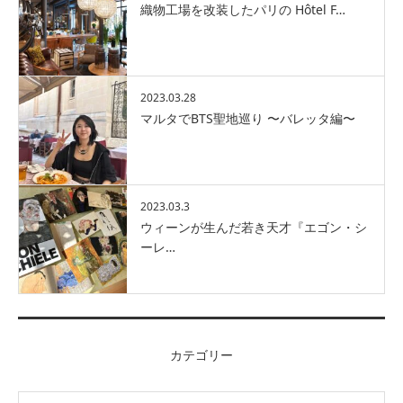
織物工場を改装したパリの Hôtel F…
2023.03.28
マルタでBTS聖地巡り 〜バレッタ編〜
2023.03.3
ウィーンが生んだ若き天才『エゴン・シ
ーレ…
カテゴリー