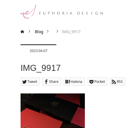
Blog
IMG_9917
2023.04.07
IMG_9917
Tweet
Share
Hatena
Pocket
RSS