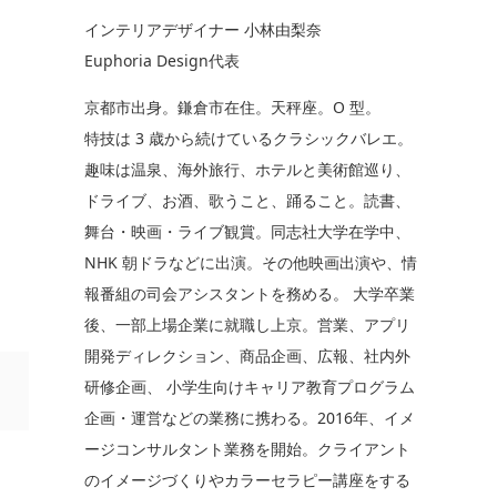
インテリアデザイナー 小林由梨奈
Euphoria Design代表
京都市出身。鎌倉市在住。天秤座。O 型。
特技は 3 歳から続けているクラシックバレエ。
趣味は温泉、海外旅行、ホテルと美術館巡り、
ドライブ、お酒、歌うこと、踊ること。読書、
舞台・映画・ライブ観賞。同志社大学在学中、
NHK 朝ドラなどに出演。その他映画出演や、情
報番組の司会アシスタントを務める。 大学卒業
後、一部上場企業に就職し上京。営業、アプリ
開発ディレクション、商品企画、広報、社内外
研修企画、 小学生向けキャリア教育プログラム
企画・運営などの業務に携わる。2016年、イメ
ージコンサルタント業務を開始。クライアント
のイメージづくりやカラーセラピー講座をする