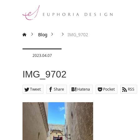
Blog
IMG_9702
2023.04.07
IMG_9702
Tweet
Share
Hatena
Pocket
RSS