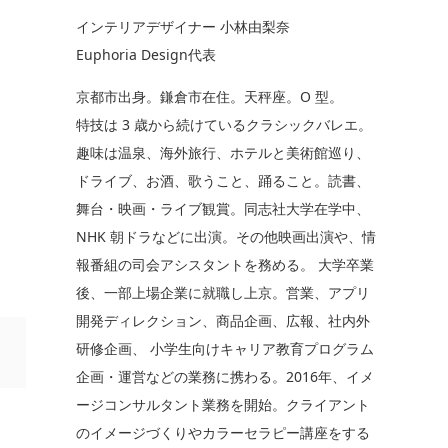
インテリアデザイナー 小林由梨奈
Euphoria Design代表
京都市出身。鎌倉市在住。天秤座。O 型。
特技は 3 歳から続けているクラシックバレエ。
趣味は温泉、海外旅行、ホテルと美術館巡り、
ドライブ、お酒、歌うこと、踊ること。読書、
舞台・映画・ライブ観賞。同志社大学在学中、
NHK 朝ドラなどに出演。その他映画出演や、情
報番組の司会アシスタントを務める。 大学卒業
後、一部上場企業に就職し上京。営業、アプリ
開発ディレクション、商品企画、広報、社内外
研修企画、 小学生向けキャリア教育プログラム
企画・運営などの業務に携わる。2016年、イメ
ージコンサルタント業務を開始。クライアント
のイメージづくりやカラーセラピー講座をする