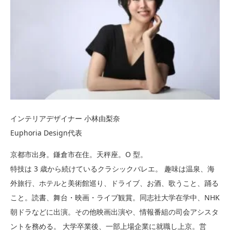
インテリアデザイナー 小林由梨奈
Euphoria Design代表
京都市出身。鎌倉市在住。天秤座。O 型。
特技は 3 歳から続けているクラシックバレエ。 趣味は温泉、海
外旅行、ホテルと美術館巡り、ドライブ、お酒、歌うこと、踊る
こと。読書、舞台・映画・ライブ観賞。同志社大学在学中、NHK
朝ドラなどに出演。その他映画出演や、情報番組の司会アシスタ
ントを務める。 大学卒業後、一部上場企業に就職し上京。営