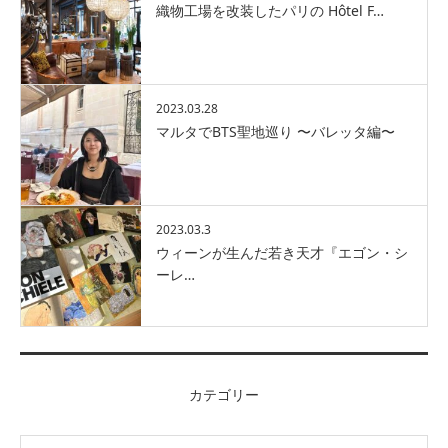
織物工場を改装したパリの Hôtel F…
2023.03.28
マルタでBTS聖地巡り 〜バレッタ編〜
2023.03.3
ウィーンが生んだ若き天才『エゴン・シ
ーレ…
カテゴリー