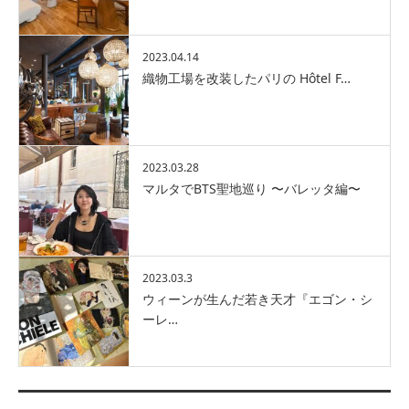
2023.04.14
織物工場を改装したパリの Hôtel F…
2023.03.28
マルタでBTS聖地巡り 〜バレッタ編〜
2023.03.3
ウィーンが生んだ若き天才『エゴン・シ
ーレ…