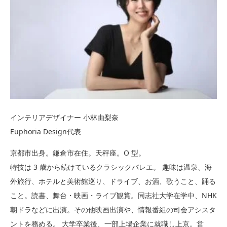
インテリアデザイナー 小林由梨奈
Euphoria Design代表
京都市出身。鎌倉市在住。天秤座。O 型。
特技は 3 歳から続けているクラシックバレエ。 趣味は温泉、海
外旅行、ホテルと美術館巡り、ドライブ、お酒、歌うこと、踊る
こと。読書、舞台・映画・ライブ観賞。同志社大学在学中、NHK
朝ドラなどに出演。その他映画出演や、情報番組の司会アシスタ
ントを務める。 大学卒業後、一部上場企業に就職し上京。営