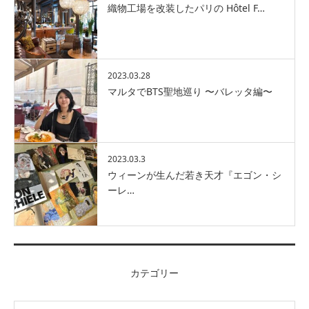
織物工場を改装したパリの Hôtel F…
2023.03.28
マルタでBTS聖地巡り 〜バレッタ編〜
2023.03.3
ウィーンが生んだ若き天才『エゴン・シ
ーレ…
カテゴリー