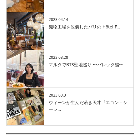
2023.04.14
織物工場を改装したパリの Hôtel F…
2023.03.28
マルタでBTS聖地巡り 〜バレッタ編〜
2023.03.3
ウィーンが生んだ若き天才『エゴン・シ
ーレ…