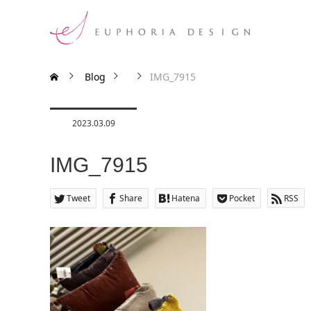
Blog
IMG_7915
2023.03.09
IMG_7915
Tweet
Share
Hatena
Pocket
RSS