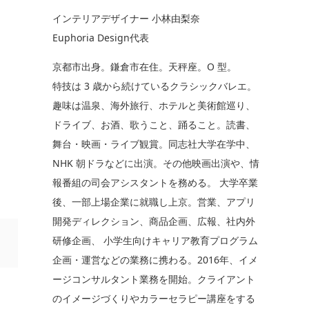
インテリアデザイナー 小林由梨奈
Euphoria Design代表
京都市出身。鎌倉市在住。天秤座。O 型。
特技は 3 歳から続けているクラシックバレエ。
趣味は温泉、海外旅行、ホテルと美術館巡り、
ドライブ、お酒、歌うこと、踊ること。読書、
舞台・映画・ライブ観賞。同志社大学在学中、
NHK 朝ドラなどに出演。その他映画出演や、情
報番組の司会アシスタントを務める。 大学卒業
後、一部上場企業に就職し上京。営業、アプリ
開発ディレクション、商品企画、広報、社内外
研修企画、 小学生向けキャリア教育プログラム
企画・運営などの業務に携わる。2016年、イメ
ージコンサルタント業務を開始。クライアント
のイメージづくりやカラーセラピー講座をする