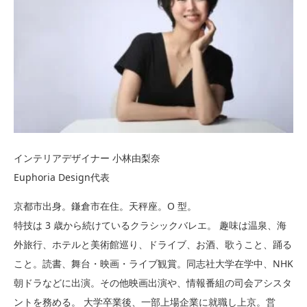
インテリアデザイナー 小林由梨奈
Euphoria Design代表
京都市出身。鎌倉市在住。天秤座。O 型。
特技は 3 歳から続けているクラシックバレエ。 趣味は温泉、海
外旅行、ホテルと美術館巡り、ドライブ、お酒、歌うこと、踊る
こと。読書、舞台・映画・ライブ観賞。同志社大学在学中、NHK
朝ドラなどに出演。その他映画出演や、情報番組の司会アシスタ
ントを務める。 大学卒業後、一部上場企業に就職し上京。営