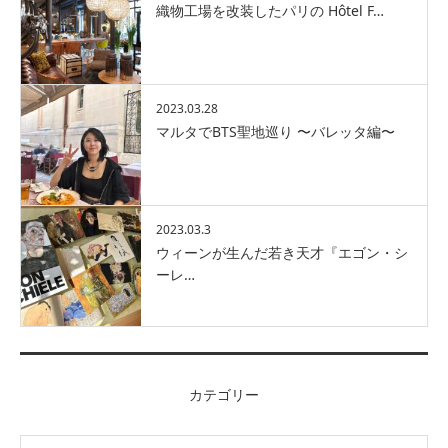
織物工場を改装したパリの Hôtel F…
2023.03.28
マルタでBTS聖地巡り 〜バレッタ編〜
2023.03.3
ウィーンが生んだ若き天才『エゴン・シ
ーレ…
カテゴリー