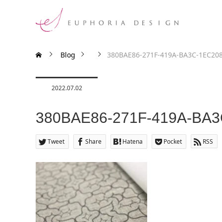
Blog
380BAE86-271F-419A-BA3C-1EC208
2022.07.02
380BAE86-271F-419A-BA
Tweet
Share
Hatena
Pocket
RSS