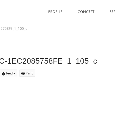
PROFILE
CONCEPT
SE
5758FE_1_105_c
3C-1EC2085758FE_1_105_c
feedly
Pin it