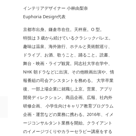
インテリアデザイナー 小林由梨奈
Euphoria Design代表
京都市出身。鎌倉市在住。天秤座。O 型。
特技は 3 歳から続けているクラシックバレエ。
趣味は温泉、海外旅行、ホテルと美術館巡り、
ドライブ、お酒、歌うこと、踊ること。読書、
舞台・映画・ライブ観賞。同志社大学在学中、
NHK 朝ドラなどに出演。その他映画出演や、情
報番組の司会アシスタントを務める。 大学卒業
後、一部上場企業に就職し上京。営業、アプリ
開発ディレクション、商品企画、広報、社内外
研修企画、 小学生向けキャリア教育プログラム
企画・運営などの業務に携わる。2016年、イメ
ージコンサルタント業務を開始。クライアント
のイメージづくりやカラーセラピー講座をする