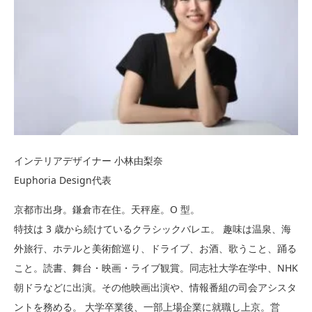
インテリアデザイナー 小林由梨奈
Euphoria Design代表
京都市出身。鎌倉市在住。天秤座。O 型。
特技は 3 歳から続けているクラシックバレエ。 趣味は温泉、海
外旅行、ホテルと美術館巡り、ドライブ、お酒、歌うこと、踊る
こと。読書、舞台・映画・ライブ観賞。同志社大学在学中、NHK
朝ドラなどに出演。その他映画出演や、情報番組の司会アシスタ
ントを務める。 大学卒業後、一部上場企業に就職し上京。営