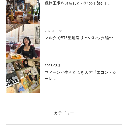
織物工場を改装したパリの Hôtel F…
2023.03.28
マルタでBTS聖地巡り 〜バレッタ編〜
2023.03.3
ウィーンが生んだ若き天才『エゴン・シ
ーレ…
カテゴリー