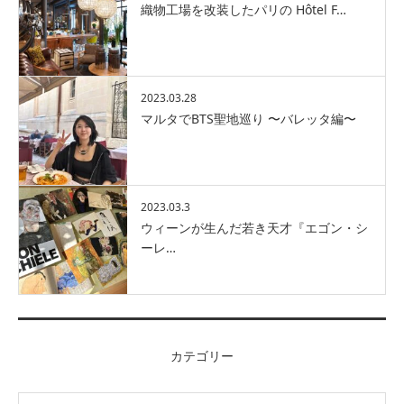
織物工場を改装したパリの Hôtel F…
2023.03.28
マルタでBTS聖地巡り 〜バレッタ編〜
2023.03.3
ウィーンが生んだ若き天才『エゴン・シ
ーレ…
カテゴリー