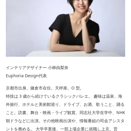
インテリアデザイナー 小林由梨奈
Euphoria Design代表
京都市出身。鎌倉市在住。天秤座。O 型。
特技は 3 歳から続けているクラシックバレエ。 趣味は温泉、海
外旅行、ホテルと美術館巡り、ドライブ、お酒、歌うこと、踊る
こと。読書、舞台・映画・ライブ観賞。同志社大学在学中、NHK
朝ドラなどに出演。その他映画出演や、情報番組の司会アシスタ
ントを務める。 大学卒業後、一部上場企業に就職し上京。営