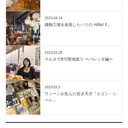
2023.04.14
織物工場を改装したパリの Hôtel F…
2023.03.28
マルタでBTS聖地巡り 〜バレッタ編〜
2023.03.3
ウィーンが生んだ若き天才『エゴン・シ
ーレ…