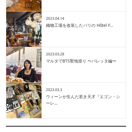
2023.04.14
織物工場を改装したパリの Hôtel F…
2023.03.28
マルタでBTS聖地巡り 〜バレッタ編〜
2023.03.3
ウィーンが生んだ若き天才『エゴン・シ
ーレ…