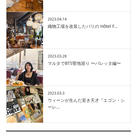
2023.04.14
織物工場を改装したパリの Hôtel F…
2023.03.28
マルタでBTS聖地巡り 〜バレッタ編〜
2023.03.3
ウィーンが生んだ若き天才『エゴン・シ
ーレ…