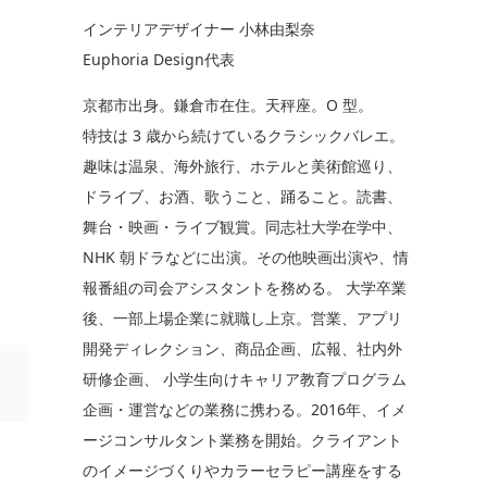
インテリアデザイナー 小林由梨奈
Euphoria Design代表
京都市出身。鎌倉市在住。天秤座。O 型。
特技は 3 歳から続けているクラシックバレエ。
趣味は温泉、海外旅行、ホテルと美術館巡り、
ドライブ、お酒、歌うこと、踊ること。読書、
舞台・映画・ライブ観賞。同志社大学在学中、
NHK 朝ドラなどに出演。その他映画出演や、情
報番組の司会アシスタントを務める。 大学卒業
後、一部上場企業に就職し上京。営業、アプリ
開発ディレクション、商品企画、広報、社内外
研修企画、 小学生向けキャリア教育プログラム
企画・運営などの業務に携わる。2016年、イメ
ージコンサルタント業務を開始。クライアント
のイメージづくりやカラーセラピー講座をする