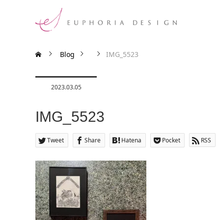
Blog
IMG_5523
2023.03.05
IMG_5523
Tweet
Share
Hatena
Pocket
RSS