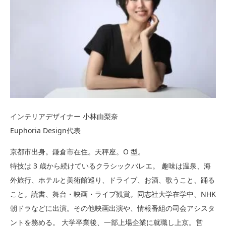
インテリアデザイナー 小林由梨奈
Euphoria Design代表
京都市出身。鎌倉市在住。天秤座。O 型。
特技は 3 歳から続けているクラシックバレエ。 趣味は温泉、海
外旅行、ホテルと美術館巡り、ドライブ、お酒、歌うこと、踊る
こと。読書、舞台・映画・ライブ観賞。同志社大学在学中、NHK
朝ドラなどに出演。その他映画出演や、情報番組の司会アシスタ
ントを務める。 大学卒業後、一部上場企業に就職し上京。営