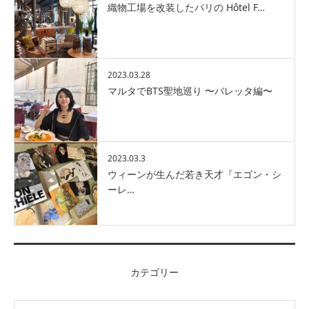
織物工場を改装したパリの Hôtel F…
2023.03.28
マルタでBTS聖地巡り 〜バレッタ編〜
2023.03.3
ウィーンが生んだ若き天才『エゴン・シ
ーレ…
カテゴリー