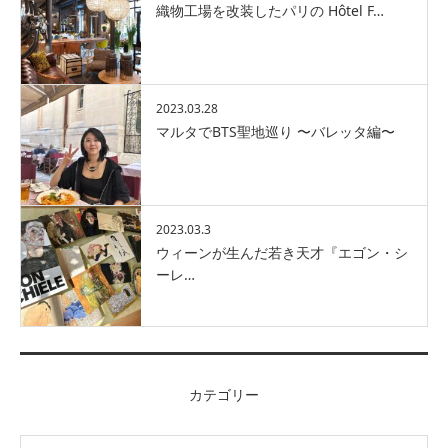
織物工場を改装したパリの Hôtel F…
2023.03.28
マルタでBTS聖地巡り 〜バレッタ編〜
2023.03.3
ウィーンが生んだ若き天才『エゴン・シ
ーレ…
カテゴリー