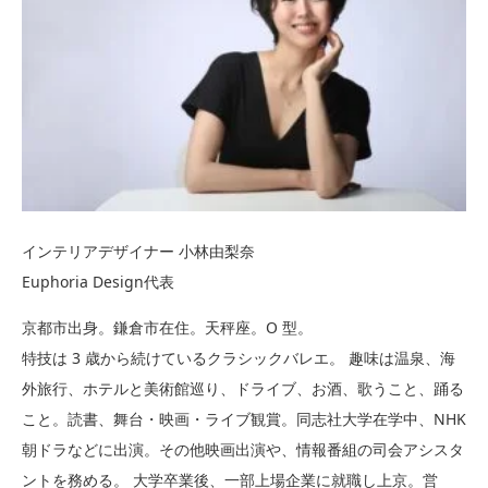
インテリアデザイナー 小林由梨奈
Euphoria Design代表
京都市出身。鎌倉市在住。天秤座。O 型。
特技は 3 歳から続けているクラシックバレエ。 趣味は温泉、海
外旅行、ホテルと美術館巡り、ドライブ、お酒、歌うこと、踊る
こと。読書、舞台・映画・ライブ観賞。同志社大学在学中、NHK
朝ドラなどに出演。その他映画出演や、情報番組の司会アシスタ
ントを務める。 大学卒業後、一部上場企業に就職し上京。営