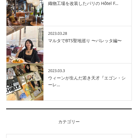
織物工場を改装したパリの Hôtel F…
2023.03.28
マルタでBTS聖地巡り 〜バレッタ編〜
2023.03.3
ウィーンが生んだ若き天才『エゴン・シ
ーレ…
カテゴリー