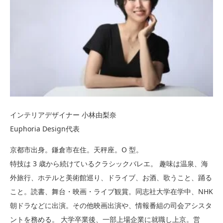
インテリアデザイナー 小林由梨奈
Euphoria Design代表
京都市出身。鎌倉市在住。天秤座。O 型。
特技は 3 歳から続けているクラシックバレエ。 趣味は温泉、海
外旅行、ホテルと美術館巡り、ドライブ、お酒、歌うこと、踊る
こと。読書、舞台・映画・ライブ観賞。同志社大学在学中、NHK
朝ドラなどに出演。その他映画出演や、情報番組の司会アシスタ
ントを務める。 大学卒業後、一部上場企業に就職し上京。営