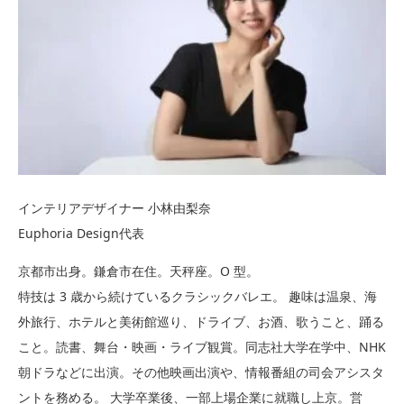
インテリアデザイナー 小林由梨奈
Euphoria Design代表
京都市出身。鎌倉市在住。天秤座。O 型。
特技は 3 歳から続けているクラシックバレエ。 趣味は温泉、海
外旅行、ホテルと美術館巡り、ドライブ、お酒、歌うこと、踊る
こと。読書、舞台・映画・ライブ観賞。同志社大学在学中、NHK
朝ドラなどに出演。その他映画出演や、情報番組の司会アシスタ
ントを務める。 大学卒業後、一部上場企業に就職し上京。営