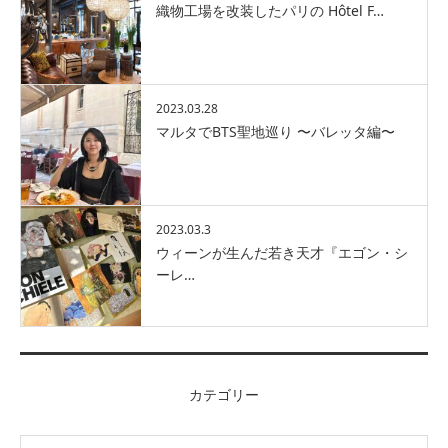
織物工場を改装したパリの Hôtel F…
2023.03.28
マルタでBTS聖地巡り 〜バレッタ編〜
2023.03.3
ウィーンが生んだ若き天才『エゴン・シ
ーレ…
カテゴリー