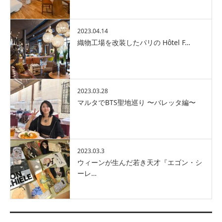
2023.04.14
織物工場を改装したパリの Hôtel F…
2023.03.28
マルタでBTS聖地巡り 〜バレッタ編〜
2023.03.3
ウィーンが生んだ若き天才『エゴン・シ
ーレ…