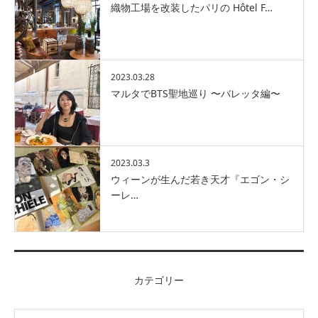
織物工場を改装したパリの Hôtel F…
2023.03.28
マルタでBTS聖地巡り 〜バレッタ編〜
2023.03.3
ウィーンが生んだ若き天才『エゴン・シ
ーレ…
カテゴリー