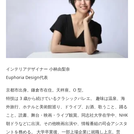
インテリアデザイナー 小林由梨奈
Euphoria Design代表
京都市出身。鎌倉市在住。天秤座。O 型。
特技は 3 歳から続けているクラシックバレエ。 趣味は温泉、海
外旅行、ホテルと美術館巡り、ドライブ、お酒、歌うこと、踊る
こと。読書、舞台・映画・ライブ観賞。同志社大学在学中、NHK
朝ドラなどに出演。その他映画出演や、情報番組の司会アシスタ
ントを務める。 大学卒業後、一部上場企業に就職し上京。営