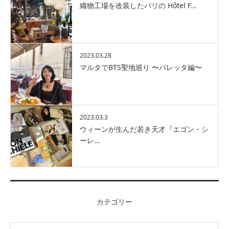
織物工場を改装したパリの Hôtel F…
2023.03.28
マルタでBTS聖地巡り 〜バレッタ編〜
2023.03.3
ウィーンが生んだ若き天才『エゴン・シ
ーレ…
カテゴリー