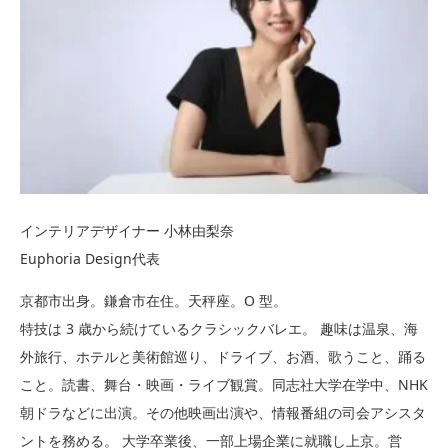
インテリアデザイナー 小林由梨奈
Euphoria Design代表
京都市出身。鎌倉市在住。天秤座。O 型。
特技は 3 歳から続けているクラシックバレエ。 趣味は温泉、海
外旅行、ホテルと美術館巡り、ドライブ、お酒、歌うこと、踊る
こと。読書、舞台・映画・ライブ観賞。同志社大学在学中、NHK
朝ドラなどに出演。その他映画出演や、情報番組の司会アシスタ
ントを務める。 大学卒業後、一部上場企業に就職し上京。営