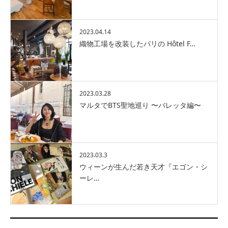
2023.04.14
織物工場を改装したパリの Hôtel F…
2023.03.28
マルタでBTS聖地巡り 〜バレッタ編〜
2023.03.3
ウィーンが生んだ若き天才『エゴン・シ
ーレ…