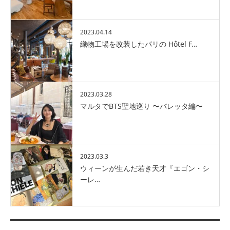
2023.04.14
織物工場を改装したパリの Hôtel F…
2023.03.28
マルタでBTS聖地巡り 〜バレッタ編〜
2023.03.3
ウィーンが生んだ若き天才『エゴン・シ
ーレ…