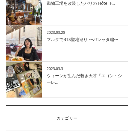
織物工場を改装したパリの Hôtel F…
2023.03.28
マルタでBTS聖地巡り 〜バレッタ編〜
2023.03.3
ウィーンが生んだ若き天才『エゴン・シ
ーレ…
カテゴリー