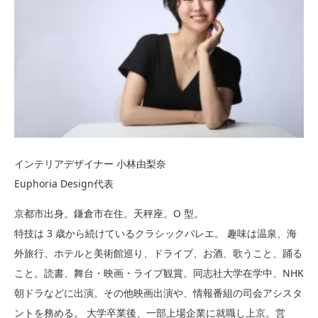
インテリアデザイナー 小林由梨奈
Euphoria Design代表
京都市出身。鎌倉市在住。天秤座。O 型。
特技は 3 歳から続けているクラシックバレエ。 趣味は温泉、海
外旅行、ホテルと美術館巡り、ドライブ、お酒、歌うこと、踊る
こと。読書、舞台・映画・ライブ観賞。同志社大学在学中、NHK
朝ドラなどに出演。その他映画出演や、情報番組の司会アシスタ
ントを務める。 大学卒業後、一部上場企業に就職し上京。営