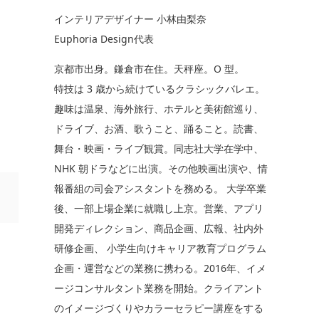
インテリアデザイナー 小林由梨奈
Euphoria Design代表
京都市出身。鎌倉市在住。天秤座。O 型。
特技は 3 歳から続けているクラシックバレエ。
趣味は温泉、海外旅行、ホテルと美術館巡り、
ドライブ、お酒、歌うこと、踊ること。読書、
舞台・映画・ライブ観賞。同志社大学在学中、
NHK 朝ドラなどに出演。その他映画出演や、情
報番組の司会アシスタントを務める。 大学卒業
後、一部上場企業に就職し上京。営業、アプリ
開発ディレクション、商品企画、広報、社内外
研修企画、 小学生向けキャリア教育プログラム
企画・運営などの業務に携わる。2016年、イメ
ージコンサルタント業務を開始。クライアント
のイメージづくりやカラーセラピー講座をする