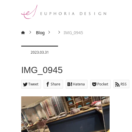
Blog
IMG_0945
2023.03.31
IMG_0945
Tweet
Share
Hatena
Pocket
RSS