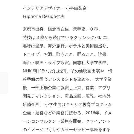
インテリアデザイナー 小林由梨奈
Euphoria Design代表
京都市出身。鎌倉市在住。天秤座。O 型。
特技は 3 歳から続けているクラシックバレエ。
趣味は温泉、海外旅行、ホテルと美術館巡り、
ドライブ、お酒、歌うこと、踊ること。読書、
舞台・映画・ライブ観賞。同志社大学在学中、
NHK 朝ドラなどに出演。その他映画出演や、情
報番組の司会アシスタントを務める。 大学卒業
後、一部上場企業に就職し上京。営業、アプリ
開発ディレクション、商品企画、広報、社内外
研修企画、 小学生向けキャリア教育プログラム
企画・運営などの業務に携わる。2016年、イメ
ージコンサルタント業務を開始。クライアント
のイメージづくりやカラーセラピー講座をする