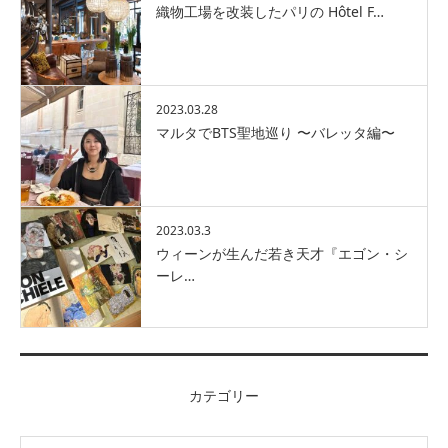
織物工場を改装したパリの Hôtel F…
2023.03.28
マルタでBTS聖地巡り 〜バレッタ編〜
2023.03.3
ウィーンが生んだ若き天才『エゴン・シ
ーレ…
カテゴリー