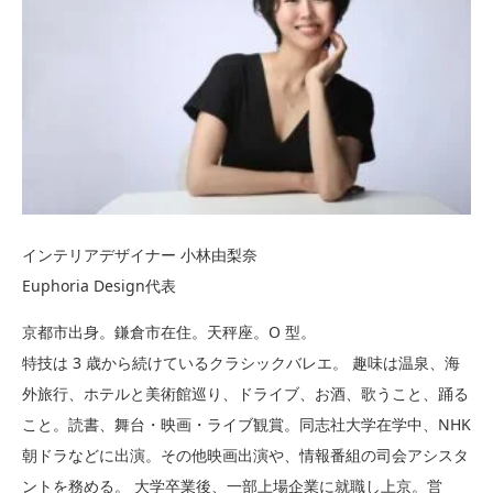
インテリアデザイナー 小林由梨奈
Euphoria Design代表
京都市出身。鎌倉市在住。天秤座。O 型。
特技は 3 歳から続けているクラシックバレエ。 趣味は温泉、海
外旅行、ホテルと美術館巡り、ドライブ、お酒、歌うこと、踊る
こと。読書、舞台・映画・ライブ観賞。同志社大学在学中、NHK
朝ドラなどに出演。その他映画出演や、情報番組の司会アシスタ
ントを務める。 大学卒業後、一部上場企業に就職し上京。営