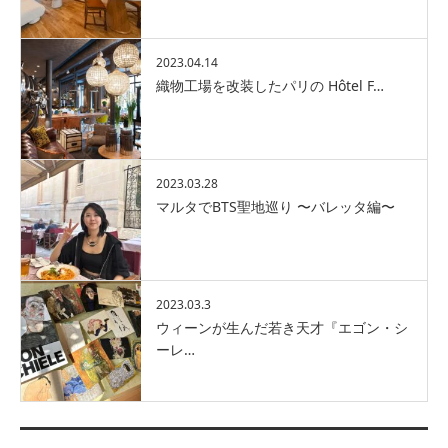
2023.04.14
織物工場を改装したパリの Hôtel F…
2023.03.28
マルタでBTS聖地巡り 〜バレッタ編〜
2023.03.3
ウィーンが生んだ若き天才『エゴン・シ
ーレ…