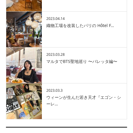
2023.04.14
織物工場を改装したパリの Hôtel F…
2023.03.28
マルタでBTS聖地巡り 〜バレッタ編〜
2023.03.3
ウィーンが生んだ若き天才『エゴン・シ
ーレ…